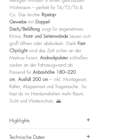
wenigen Minuten in einen geschützten
Wohnraum – perfekt für T4/T5/T6 &
Co. Das leichte
Ripstop-
Gewebe
mit
Doppel-
Dach/Belüftung
sorgt für angenehmes
Klima;
Front- und Seitenwände
lassen sich
groß öffnen oder abdunkeln. Dank
Fast-
Clip-Light
wird das Zelt sicher an der
Markise fixiert,
Andruckpolster
schließen
sauber an der Fahrzeugwand ab.
Passend für
Anbauhöhe 180–220
cm
,
Ausfall 200 cm
– inkl. Montageset,
Rafter, Abspannset und Tragetasche. So
hast du im Handumdrehen mehr Raum,
Sicht und Wetterschutz. 🌄
Highlights
⛺️
Schneller Aufbau
mit
Fast-Clip-
Technische Daten
Light
& Andruckpolstern.