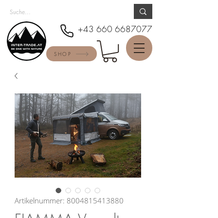
+43 660 6687077
SHOP
Artikelnummer: 8004815413880