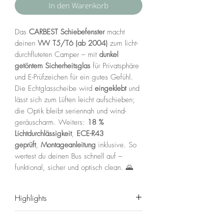
In den Warenkorb
Das
CARBEST Schiebefenster
macht
deinen
VW T5/T6 (ab 2004)
zum licht­
durchfluteten Camper – mit
dunkel
getöntem Sicherheitsglas
für Privatsphäre
und E-Prüfzeichen für ein gutes Gefühl.
Die Echtglasscheibe wird
eingeklebt
und
lässt sich zum Lüften leicht aufschieben;
die Optik bleibt seriennah und wind­
geräuscharm. Weiters:
18 %
Lichtdurchlässigkeit
,
ECE-R43
geprüft
,
Montageanleitung
inklusive. So
wertest du deinen Bus schnell auf –
funktional, sicher und optisch clean. 🌄
Highlights
🔒
Echtglas & ECE-R43
: geprüftes