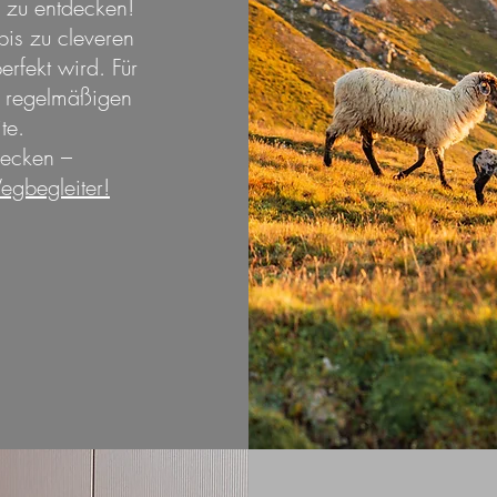
p zu entdecken!
bis zu cleveren
rfekt wird. Für
e regelmäßigen
te.
decken –
egbegleiter!