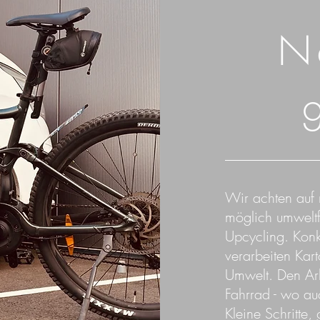
N
Wir achten auf
möglich umweltf
Upcycling. Kon
verarbeiten Kart
Umwelt. Den Arb
Fahrrad - wo au
Kleine Schritte