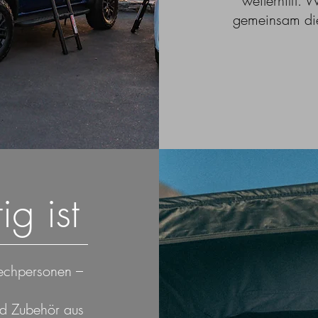
weiterhilft.
gemeinsam die
g ist
rechpersonen –
d Zubehör aus