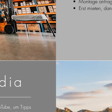
Montage anfrage
Erst mieten, da
dia
uTube, um Tipps