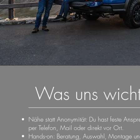
Was uns wichti
Nähe statt Anonymität: Du hast feste Ansp
per Telefon, Mail oder direkt vor Ort.
Hands-on: Beratung, Auswahl, Montage un