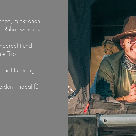
chen, Funktionen
in Ruhe, worauf’s
hgerecht und
te Trip
 zur Halterung –
iden – ideal für