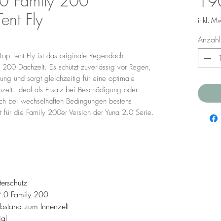
0 Family 200
19
ent Fly
inkl. M
Anzahl
p Tent Fly ist das originale Regendach
y 200 Dachzelt. Es schützt zuverlässig vor Regen,
ung und sorgt gleichzeitig für eine optimale
zelt. Ideal als Ersatz bei Beschädigung oder
uch bei wechselhaften Bedingungen bestens
t für die Family 200er Version der Yuna 2.0 Serie.
terschutz
 2.0 Family 200
Abstand zum Innenzelt
ial