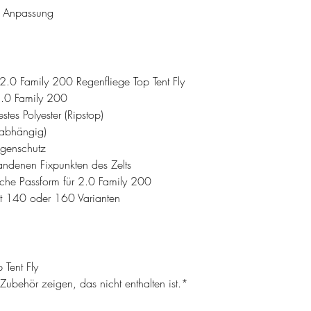
e Anpassung
.0 Family 200 Regenfliege Top Tent Fly
2.0 Family 200
stes Polyester (Ripstop)
labhängig)
egenschutz
ndenen Fixpunkten des Zelts
sche Passform für 2.0 Family 200
it 140 oder 160 Varianten
Tent Fly
ubehör zeigen, das nicht enthalten ist.*