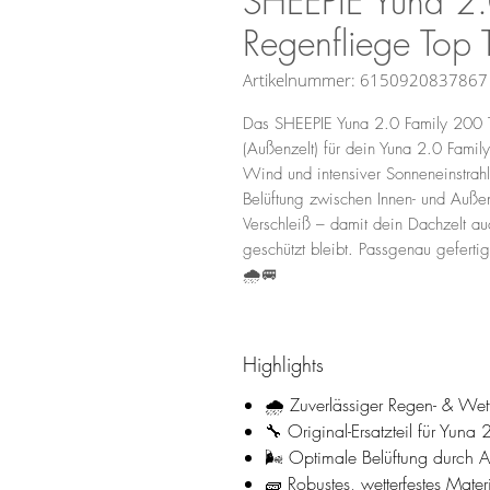
SHEEPIE Yuna 2.
Regenfliege Top T
Artikelnummer: 6150920837867
Das SHEEPIE Yuna 2.0 Family 200 To
(Außenzelt) für dein Yuna 2.0 Famil
Wind und intensiver Sonneneinstrahl
Belüftung zwischen Innen- und Außen
Verschleiß – damit dein Dachzelt a
geschützt bleibt. Passgenau gefertig
🌧️🚐
Highlights
🌧️ Zuverlässiger Regen- & Wet
🔧 Original-Ersatzteil für Yuna
🌬️ Optimale Belüftung durch 
🧱 Robustes, wetterfestes Mater