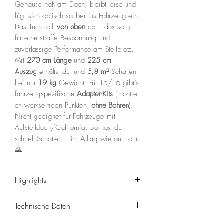
Gehäuse nah am Dach, bleibt leise und
fügt sich optisch sauber ins Fahrzeug ein.
Das Tuch rollt
von oben
ab – das sorgt
für eine straffe Bespannung und
zuverlässige Performance am Stellplatz.
Mit
270 cm Länge
und
225 cm
Auszug
erhältst du rund
5,8 m²
Schatten
bei nur
19 kg
Gewicht. Für T5/T6 gibt’s
fahrzeugspezifische
Adapter-Kits
(montiert
an werkseitigen Punkten,
ohne Bohren
).
Nicht geeignet für Fahrzeuge mit
Aufstelldach/California. So hast du
schnell Schatten – im Alltag wie auf Tour.
🌄
Highlights
⛺️
Low-Profile Dachmontage
mit
Technische Daten
tiefen Haltern – sitzt nah am Dach.