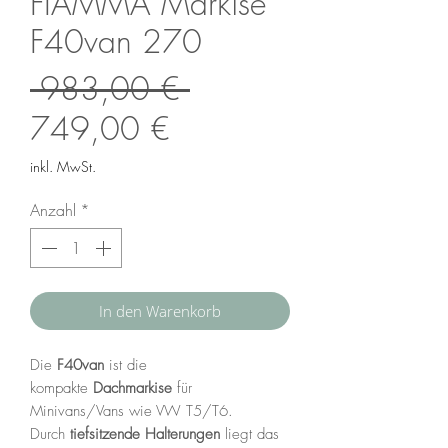
FIAMMA Markise
F40van 270
Standardpreis
 983,00 € 
Sale-
749,00 €
Preis
inkl. MwSt.
Anzahl
*
In den Warenkorb
Die
F40van
ist die
kompakte
Dachmarkise
für
Minivans/Vans wie VW T5/T6.
Durch
tiefsitzende Halterungen
liegt das