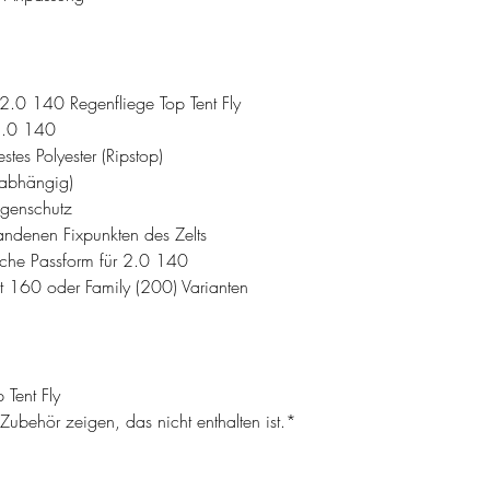
.0 140 Regenfliege Top Tent Fly
 2.0 140
stes Polyester (Ripstop)
labhängig)
egenschutz
ndenen Fixpunkten des Zelts
sche Passform für 2.0 140
t 160 oder Family (200) Varianten
Tent Fly
ubehör zeigen, das nicht enthalten ist.*