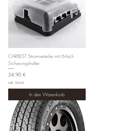
CARBEST Stromverteiler mit 6-fach
Sicherungshalter
Preis
24,90 €
inkl. MwSt.
In den Warenkorb