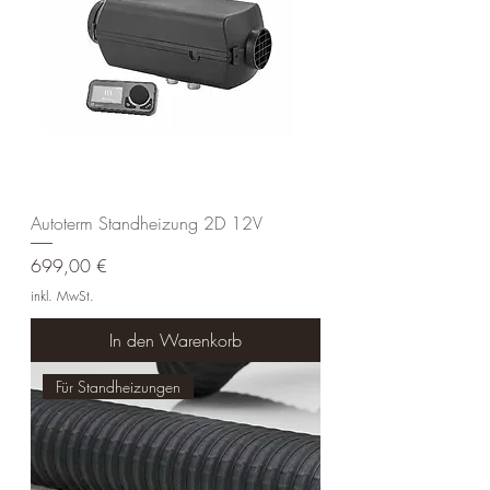
Autoterm Standheizung 2D 12V
Preis
699,00 €
inkl. MwSt.
In den Warenkorb
Für Standheizungen