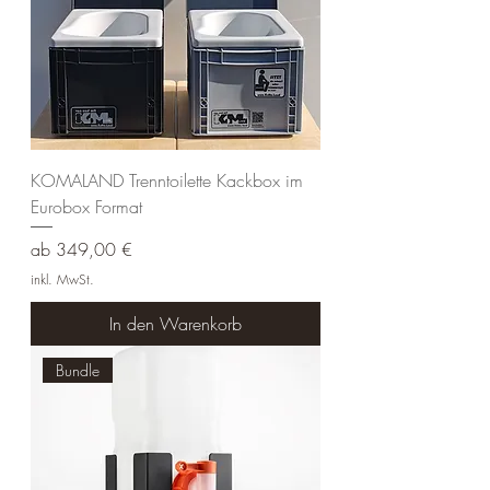
KOMALAND Trenntoilette Kackbox im
Eurobox Format
Sale-Preis
ab
349,00 €
inkl. MwSt.
In den Warenkorb
Bundle