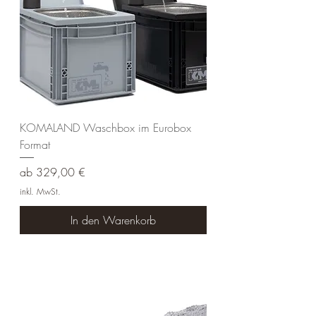
KOMALAND Waschbox im Eurobox
Format
Sale-Preis
ab
329,00 €
inkl. MwSt.
In den Warenkorb