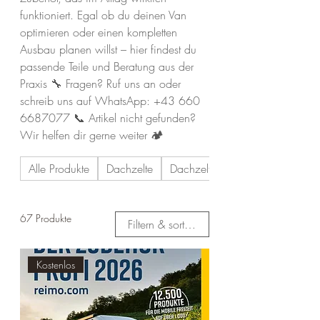
funktioniert. Egal ob du deinen Van
optimieren oder einen kompletten
Ausbau planen willst – hier findest du
passende Teile und Beratung aus der
Praxis 🔧 Fragen? Ruf uns an oder
schreib uns auf WhatsApp: +43 660
6687077 📞 Artikel nicht gefunden?
Wir helfen dir gerne weiter 🏕️
Alle Produkte
Dachzelte
Dachzelt Zubehör
67 Produkte
Filtern & sortieren
Kostenlos