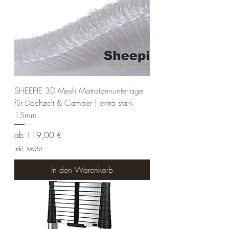
SHEEPIE 3D Mesh Matratzenunterlage
für Dachzelt & Camper | extra stark
15mm
Sale-Preis
ab
119,00 €
inkl. MwSt.
In den Warenkorb