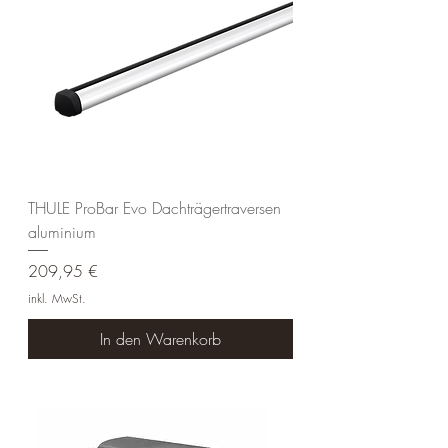
THULE ProBar Evo Dachträgertraversen
aluminium
Preis
209,95 €
inkl. MwSt.
In den Warenkorb