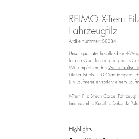
REIMO X-Trem Fil
Fahrzeugfilz
Artikelnummer: 50084
Unser qualitativ hochflexibler 4-We
für alle Oberflächen geeignet. Ob H
Wir empfehlen den
Würth Kraftsprüh
Dieser ist bis 110 Grad temperaturb
Ein Laufmeter entspricht einem Lau
X-Trem Filz Strech Carpet Fahrzeugfi
Innenraumfilz Kunstfilz Dekorfilz Polste
Highlights