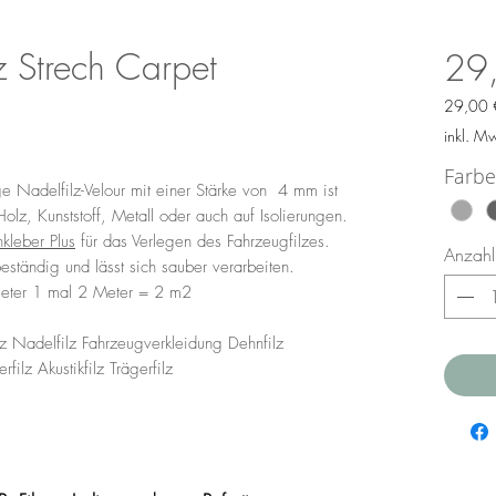
z Strech Carpet
29
29,00 
29,00 
inkl. M
pro
2
Farbe
ge Nadelfilz-Velour mit einer Stärke von 4 mm ist
Quadrat
olz, Kunststoff, Metall oder auch auf Isolierungen.
kleber Plus
für das Verlegen des Fahrzeugfilzes.
Anzahl
eständig und lässt sich sauber verarbeiten.
fmeter 1 mal 2 Meter = 2 m2
lz Nadelfilz Fahrzeugverkleidung Dehnfilz
rfilz Akustikfilz Trägerfilz