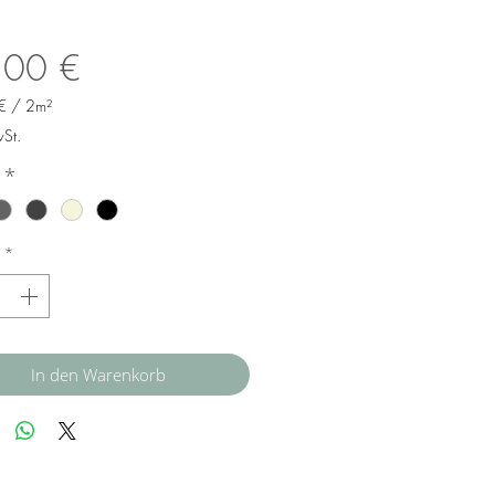
Preis
,00 €
€
/
2m²
€
wSt.
*
meter
*
In den Warenkorb