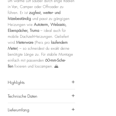
um warme Luft sauber durch enge Radien
in Van, Camper oder Offroader zu
führen. Er ist
zugfest, wetter- und
hitzebeständig
und passt zu gängigen
Heizungen wie
Autoterm, Webasto,
Eberspächer, Truma
– ideal auch für
mobile Dachzelt-Heizungen. Geliefert
wird
Meterware
(Preis pro
laufendem
Meter
) – so schneidest du exakt deine
benötigte Länge zu. Für stabile Montage
einfach mit passenden
60-mm-Sche­
llen
fixieren und loscampen. 🌄
Highlights
⛺️
Universell passend
für
Technische Daten
Autoterm/Webasto/Eberspächer/Tr
uma.
Marke/Modell:
NAKATANENGA
Lieferumfang
🔧
Hochflexibel & knicksicher
–
WALUFLEX
– Hochflexibler