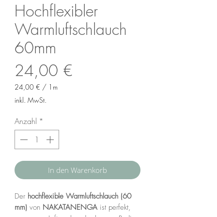
Hochflexibler
Warmluftschlauch
60mm
Preis
24,00 €
24,00 €
/
1m
24,00 €
inkl. MwSt.
pro
1
Anzahl
*
Meter
In den Warenkorb
Der
hochflexible Warmluftschlauch (60
mm)
von
NAKATANENGA
ist perfekt,