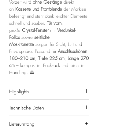
Vorzelt wird
ohne Gestänge
direkt
an
Kassette und Frontblende
der Markise
befestigt und steht dank leichter Elemente
schnell und sauber.
Tür vorn
,
große
Crystal-Fenster
mit
Verdunkel-
Rollos
sowie
seitliche
Moskitonetze
sorgen für Sicht, Luft und
Privatsphäre. Passend für
Anschlusshöhen
180–210 cm
,
Tiefe 225 cm
,
Länge 270
cm
– kompakt im Packsack und leicht im
Handling. 🌄
Highlights
⛺️
Schnell montiert, ohne
Technische Daten
Gestänge
– direkt an Kassette &
Frontblende.
Marke/Modell:
FIAMMA
Room Van
Lieferumfang
🌬️
Tür + Crystal-Fenster
mit
Premium 270
(für F40van).
Rollos;
Seiten mit Moskitonetz
.
Abmessungen/Größe:
Länge A