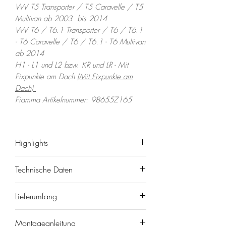
VW T5 Transporter / T5 Caravelle / T5
Multivan ab 2003 bis 2014
VW T6 / T6.1 Transporter / T6 / T6.1
- T6 Caravelle / T6 / T6.1 - T6 Multivan
ab 2014
H1 - L1 und L2 bzw. KR und LR - Mit
Fixpunkte am Dach
(Mit Fixpunkte am
Dach)
Fiamma Artikelnummer: 98655Z165
Highlights
Technische Daten
🔧 Speziell für C-
Schiene/Multirail am VW
Marke/Modell: FIAMMA Adapter-
Lieferumfang
T5/T6/T6.1 kurzen und langen
Kit für F40Van (C-Schiene)
Radstand
EAN: 8004815449957
1 Halter 20 cm schwarz eloxiert
✅ Passend für FIAMMA F40Van –
Montageanleitung
Fiamma