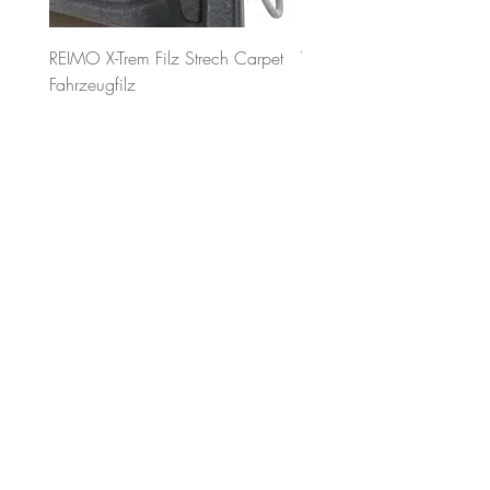
REIMO X-Trem Filz Strech Carpet
WÜRTH Kraftsprühkleber P
Fahrzeugfilz
Dose 400m
Preis
Preis
29,00 €
16,90 €
29,00 €
/
2m²
inkl. MwSt.
2
inkl. MwSt.
9
,
0
0
€
p
r
o
Schnelle
Sichere
Persönliche
2
Bezahlung
Beratung
Lieferung
Q
u
a
Hilfe und Support
d
r
Händlersuche
a
t
m
BLOG