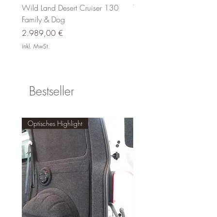
H2, Markisenlänge und Adapter-
Wild Land Desert Cruiser 130
THULE Epos 3 Bike 13-Pi
Du möchtest den Artikel lieber selbst
Teilenummer abgleichen
Family & Dog
Fahrradträger ⛺️🚲
abholen? Kein Problem: Du kannst ihn
Empfohlene Länge der Markise:
Preis
Preis
2.989,00 €
1.279,00 €
bei uns im Shop in 4490 Sankt
L3 290cm
Florian abholen. Die Abholung ist nur
inkl. MwSt.
inkl. MwSt.
Dieser Adapter passt auf den Ford
gegen Terminvereinbarung möglich,
Transit ab Baujahr 2014 mit dem
damit wir alles für dich vorbereiten und
Radstand L2 und der Höhe H2
den Artikel fix reservieren können.
Passend zur
Markise FIAMMA F80S
Bestseller
Verfügbarkeit ✅
Der Artikel ist auf Lager. Für eine
verbindliche Auskunft zu Bestand und
Optisches Highlight
Lieferzeit melde dich bitte kurz bei uns,
dann checken wir das sofort.
Kontakt & Termin 📞
Du erreichst uns per Mail
unter
info@inter-trade.at
oder
telefonisch unter
+43 660 6687077
,
gerne auch per WhatsApp.