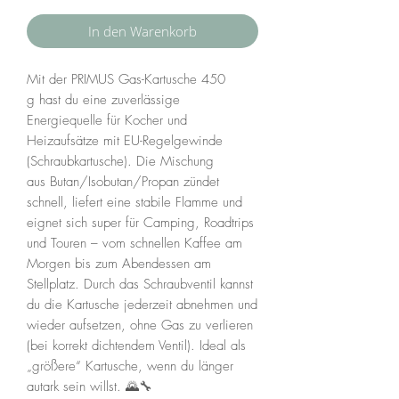
In den Warenkorb
Mit der PRIMUS Gas-Kartusche 450
g hast du eine zuverlässige
Energiequelle für Kocher und
Heizaufsätze mit EU-Regelgewinde
(Schraubkartusche). Die Mischung
aus Butan/Isobutan/Propan zündet
schnell, liefert eine stabile Flamme und
eignet sich super für Camping, Roadtrips
und Touren – vom schnellen Kaffee am
Morgen bis zum Abendessen am
Stellplatz. Durch das Schraubventil kannst
du die Kartusche jederzeit abnehmen und
wieder aufsetzen, ohne Gas zu verlieren
(bei korrekt dichtendem Ventil). Ideal als
„größere“ Kartusche, wenn du länger
autark sein willst. 🌄🔧