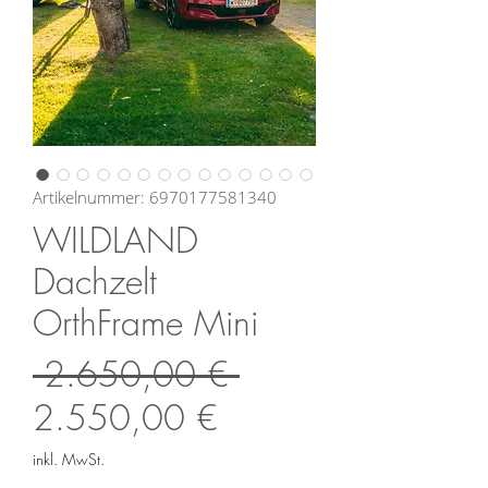
Artikelnummer: 6970177581340
WILDLAND
Dachzelt
OrthFrame Mini
Standardpreis
 2.650,00 € 
Sale-
2.550,00 €
Preis
inkl. MwSt.