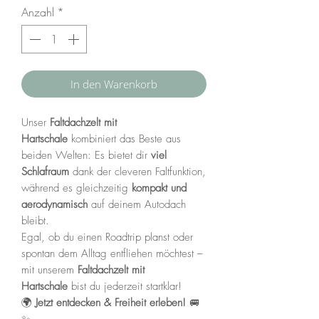
Anzahl
*
In den Warenkorb
Unser
Faltdachzelt mit
Hartschale
kombiniert das Beste aus
beiden Welten: Es bietet dir
viel
Schlafraum
dank der cleveren Faltfunktion,
während es gleichzeitig
kompakt und
aerodynamisch
auf deinem Autodach
bleibt.
Egal, ob du einen Roadtrip planst oder
spontan dem Alltag entfliehen möchtest –
mit unserem
Faltdachzelt mit
Hartschale
bist du jederzeit startklar!
🌍
Jetzt entdecken & Freiheit erleben!
🚐