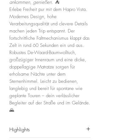
ankommen, genießen.
⛺️
Erlebe Freiheit pur mit dem Hapro Vista.
Modernes Design, hohe
Verarbeitungsqualität und clevere Details
machen jeden Trip entspannt. Der
fortschrittliche Faltmechanismus klappt das
Zelt in rund 60 Sekunden ein und aus.
Robustes De-Waard-Baumwolltuch,
großzügiger Innenraum und eine dicke,
doppellagige Matratze sorgen für
erholsame Nächte unter dem
Sternenhimmel. Leicht zu bedienen,
langlebig und bereit für spontane wie
geplante Touren – dein verlässlicher
Begleiter auf der Straße und im Gelände.
🌄
Highlights