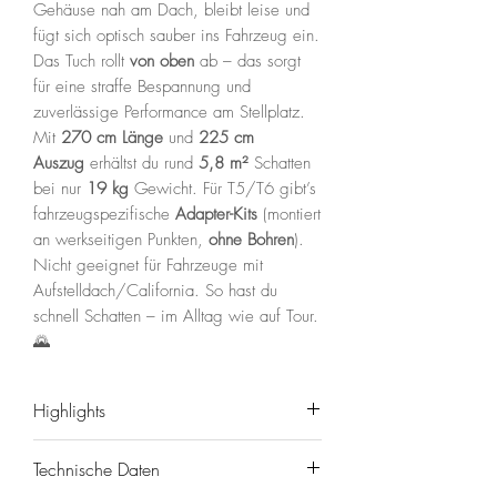
Gehäuse nah am Dach, bleibt leise und
fügt sich optisch sauber ins Fahrzeug ein.
Das Tuch rollt
von oben
ab – das sorgt
für eine straffe Bespannung und
zuverlässige Performance am Stellplatz.
Mit
270 cm Länge
und
225 cm
Auszug
erhältst du rund
5,8 m²
Schatten
bei nur
19 kg
Gewicht. Für T5/T6 gibt’s
fahrzeugspezifische
Adapter-Kits
(montiert
an werkseitigen Punkten,
ohne Bohren
).
Nicht geeignet für Fahrzeuge mit
Aufstelldach/California. So hast du
schnell Schatten – im Alltag wie auf Tour.
🌄
Highlights
⛺️
Low-Profile Dachmontage
mit
Technische Daten
tiefen Haltern – sitzt nah am Dach.