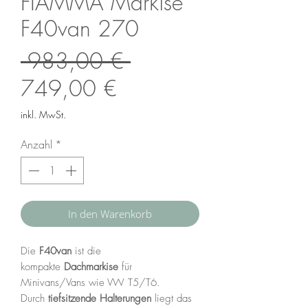
FIAMMA Markise
F40van 270
Standardpreis
 983,00 € 
Sale-
749,00 €
Preis
inkl. MwSt.
Anzahl
*
In den Warenkorb
Die
F40van
ist die
kompakte
Dachmarkise
für
Minivans/Vans wie VW T5/T6.
Durch
tiefsitzende Halterungen
liegt das