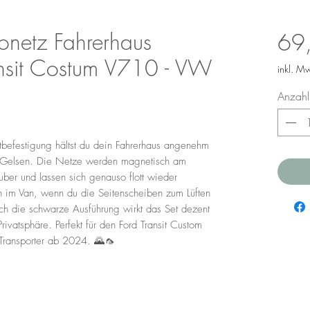
netz Fahrerhaus
69
nsit Costum V710 - VW
inkl. M
Anzahl
befestigung hältst du dein Fahrerhaus angenehm
r Gelsen. Die Netze werden magnetisch am
auber und lassen sich genauso flott wieder
 im Van, wenn du die Seitenscheiben zum Lüften
urch die schwarze Ausführung wirkt das Set dezent
rivatsphäre. Perfekt für den Ford Transit Custom
ransporter ab 2024. 🌄🦟