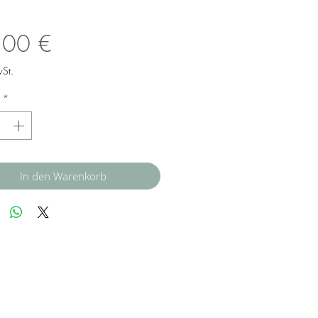
Preis
,00 €
wSt.
*
In den Warenkorb