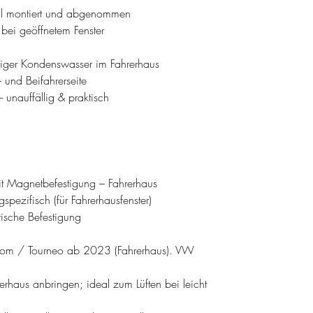
ll montiert und abgenommen
 bei geöffnetem Fenster
niger Kondenswasser im Fahrerhaus
- und Beifahrerseite
unauffällig & praktisch
t Magnetbefestigung – Fahrerhaus
ezifisch (für Fahrerhausfenster)
ische Befestigung
stom / Tourneo ab 2023 (Fahrerhaus). VW
haus anbringen; ideal zum Lüften bei leicht