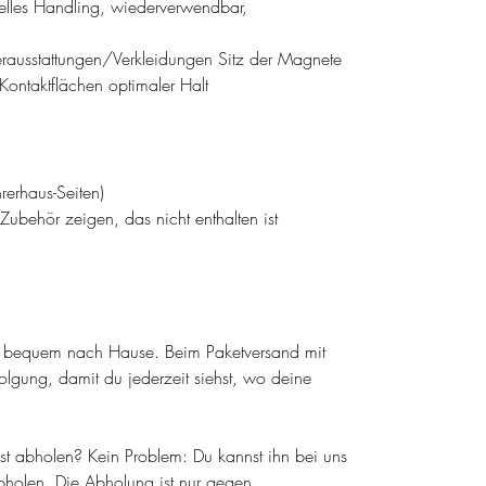
lles Handling, wiederverwendbar,
rausstattungen/Verkleidungen Sitz der Magnete
Kontaktflächen optimaler Halt
rerhaus-Seiten)
ubehör zeigen, das nicht enthalten ist
el bequem nach Hause. Beim Paketversand mit
olgung, damit du jederzeit siehst, wo deine
lbst abholen? Kein Problem: Du kannst ihn bei uns
holen. Die Abholung ist nur gegen