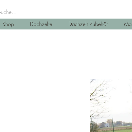
Shop
Dachzelte
Dachzelt Zubehör
Mar