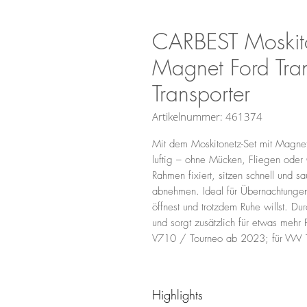
CARBEST Moskito
Magnet Ford Tra
Transporter
Artikelnummer: 461374
Mit dem Moskitonetz-Set mit Magnet
luftig – ohne Mücken, Fliegen ode
Rahmen fixiert, sitzen schnell und s
abnehmen. Ideal für Übernachtungen
öffnest und trotzdem Ruhe willst. D
und sorgt zusätzlich für etwas mehr P
V710 / Tourneo ab 2023; für VW T
Highlights