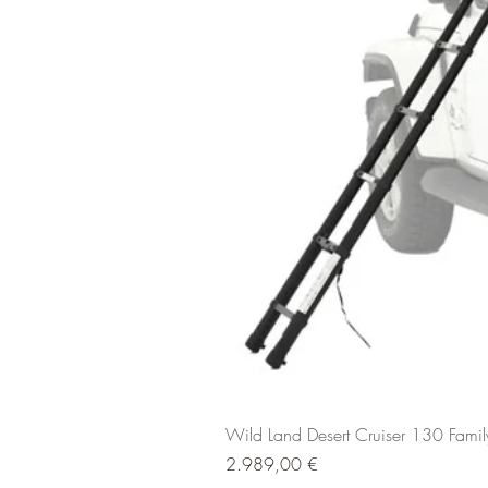
Wild Land Desert Cruiser 130 Fami
Preis
2.989,00 €