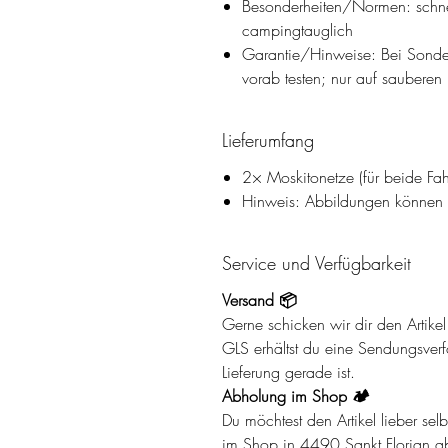
Besonderheiten/Normen: schne
campingtauglich
Garantie/Hinweise: Bei Sonde
vorab testen; nur auf sauberen 
Lieferumfang
2× Moskitonetze (für beide Fah
Hinweis: Abbildungen können Z
Service und Verfügbarkeit
Versand 📦
Gerne schicken wir dir den Artik
GLS erhältst du eine Sendungsverf
Lieferung gerade ist.
Abholung im Shop 🏕️
Du möchtest den Artikel lieber se
im Shop in 4490 Sankt Florian ab