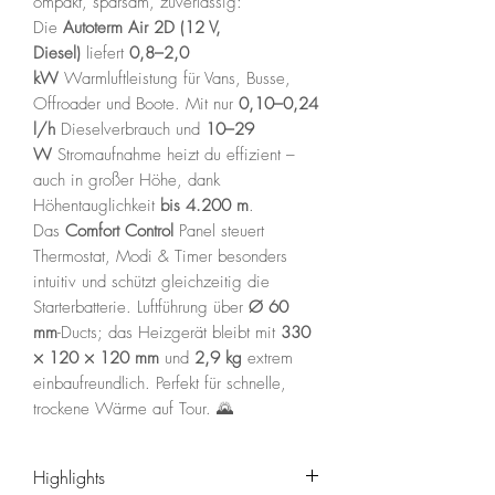
ompakt, sparsam, zuverlässig:
Die
Autoterm Air 2D (12 V,
Diesel)
liefert
0,8–2,0
kW
Warmluftleistung für Vans, Busse,
Offroader und Boote. Mit nur
0,10–0,24
l/h
Dieselverbrauch und
10–29
W
Stromaufnahme heizt du effizient –
auch in großer Höhe, dank
Höhentauglichkeit
bis 4.200 m
.
Das
Comfort Control
Panel steuert
Thermostat, Modi & Timer besonders
intuitiv und schützt gleichzeitig die
Starterbatterie. Luftführung über
Ø 60
mm
-Ducts; das Heizgerät bleibt mit
330
× 120 × 120 mm
und
2,9 kg
extrem
einbaufreundlich. Perfekt für schnelle,
trockene Wärme auf Tour. 🌄
Highlights