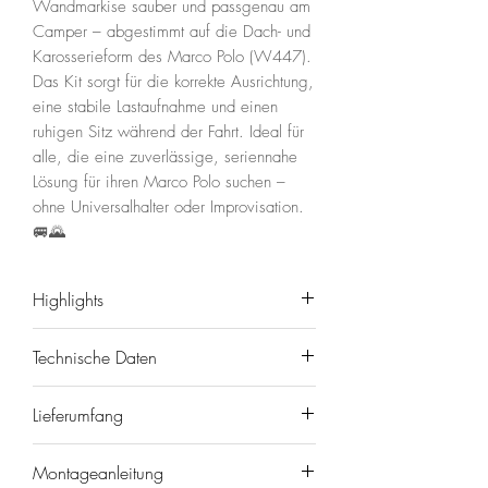
Wandmarkise sauber und passgenau am
Camper – abgestimmt auf die Dach- und
Karosserieform des Marco Polo (W447).
Das Kit sorgt für die korrekte Ausrichtung,
eine stabile Lastaufnahme und einen
ruhigen Sitz während der Fahrt. Ideal für
alle, die eine zuverlässige, seriennahe
Lösung für ihren Marco Polo suchen –
ohne Universalhalter oder Improvisation.
🚐🌄
Highlights
🔧 Speziell für Mercedes-Benz
Technische Daten
Marco Polo ab 2014 (W447)
✅ Passend für FIAMMA
Marke/Modell: FIAMMA Adapter-
Lieferumfang
F45S Wandmarkise
Kit F45S – Marco Polo
🧩 Fahrzeugspezifische Halter –
EAN: 4030416241830
1× FIAMMA Adapter-Set für
stabil & vibrationsarm
Montageanleitung
Fiamma
Mercedes Marco Polo ab 2014 (für