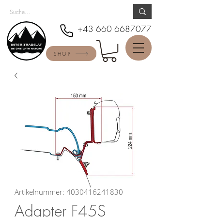
+43 660 6687077
SHOP
Artikelnummer: 4030416241830
Adapter F45S