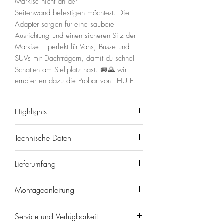
Markise nicht an der
Seitenwand befestigen möchtest. Die
Adapter sorgen für eine saubere
Ausrichtung und einen sicheren Sitz der
Markise – perfekt für Vans, Busse und
SUVs mit Dachträgern, damit du schnell
Schatten am Stellplatz hast. 🚐🌄 wir
empfehlen dazu die Probar von THULE.
Highlights
🔧 Für Roof Rail / Dachträger-
Technische Daten
Montage – statt Wandmontage
✅ Passend für FIAMMA F45S
Marke/Modell: FIAMMA Adapter
Lieferumfang
🧱 Stabiler Halt auf
F45S Roof Rail
Dachträger-/Reling-Systemen
EAN: 8004815246532
1× FIAMMA Adapter „F45S Roof
📏 Saubere Ausrichtung – Markise
Montageanleitung
FIAMMA 98655-770
Rail“ - Achtung mindestens 2 Stück
sitzt gerade & funktional
Kompatibilität Markise: FIAMMA
bestellen!
HIER
findest du die Montageanleitung
⚡ Ideal zur Nachrüstung bei
F45S
Service und Verfügbarkeit
Montagematerial