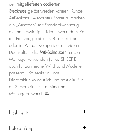
der
mitgelieferten codierten
Stecknuss
gelöst werden können. Runde
Außenkontur + robustes Material machen
ein „Ansetzen“ mit Standardwerkzeug
extrem schwierig – ideal, wenn dein Zelt
am Fahrzeug bleibt, z. B. auf Reisen
oder im Alltag. Kompatibel mit vielen
Dachzelten, die
M8-Schrauben
für die
Montage verwenden (u. a. SHEEPIE;
auch für zahlreiche Wild Land Modelle
passend). So senkst du das
Diebstahlrisiko deutlich und hast ein Plus
an Sicherheit – mit minimalem
Montageaufwand. 🌄
Highlights
🔒
Konische Sicherheitsmuttern
–
Lieferumfang
nicht mit Standardwerkzeug lösbar.