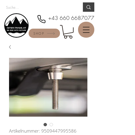
+43 660 6687077
SHOP
Artikelnummer: 9509447995586