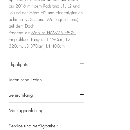
bis 2016 mit dem Radstand L1, L2 und
L3 und der Höhe H2 und eineroriginalen
Schiene (C Schiene, Montageschiene)
auf dem Dach.
Passend zur
Markise FIAMMA F80S
Empfohlene Länge: L1 290cm, L2
320cm, L3 370cm, L4 400cm
Highlights
1× FIAMMA Adapter-Set für
Technische Daten
Mercedes Sprinter 2006–2016 H2
mit Schiene (für F80S)
Marke/Modell: FIAMMA
Lieferumfang
Adapter/Halterungen (Setumfang je
Adapter F80S – Sprinter Schiene
Kit)
EAN: 8004815247898
1× FIAMMA Adapter-Set für
Montagematerial (setabhängig)
Montageanleitung
Fahrzeug: Mercedes-Benz Sprinter
Mercedes Sprinter 2006–2016 H2
Baujahr: 2006–2016
mit Schiene (für F80S)
HIER
findest du die Montageanleitung
Radstand: L1 / L2 / L3 / L4
Service und Verfügbarkeit
Adapter/Halterungen (Setumfang je