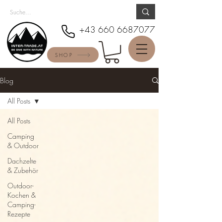
+43 660 6687077
SHOP
Blog
All Posts
All Posts
Camping
& Outdoor
Dachzelte
& Zubehör
Outdoor-
Kochen &
Camping-
Rezepte