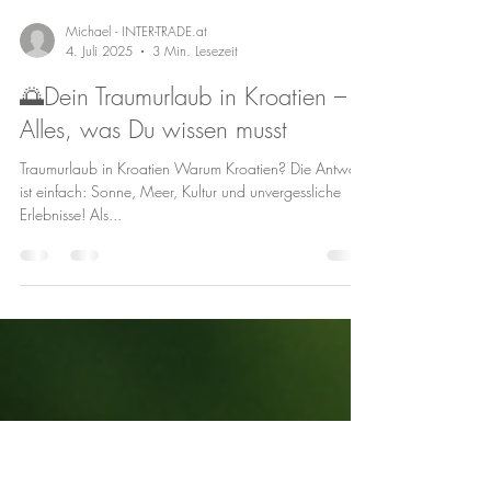
Michael - INTER-TRADE.at
4. Juli 2025
3 Min. Lesezeit
🌅Dein Traumurlaub in Kroatien –
Alles, was Du wissen musst
Traumurlaub in Kroatien Warum Kroatien? Die Antwort
ist einfach: Sonne, Meer, Kultur und unvergessliche
Erlebnisse! Als...