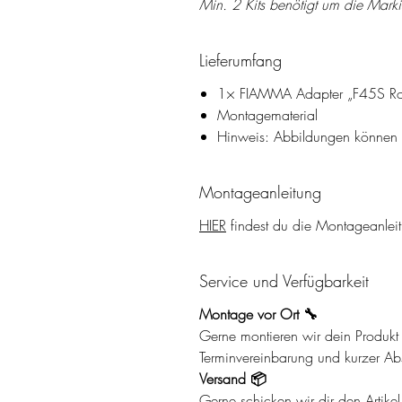
Min. 2 Kits benötigt um die Mark
Lieferumfang
1× FIAMMA Adapter „F45S Roof 
Montagematerial
Hinweis: Abbildungen können Z
Montageanleitung
HIER
findest du die Montageanlei
Service und Verfügbarkeit
Montage vor Ort 🔧
Gerne montieren wir dein Produkt d
Terminvereinbarung und kurzer A
Versand 📦
Gerne schicken wir dir den Artik