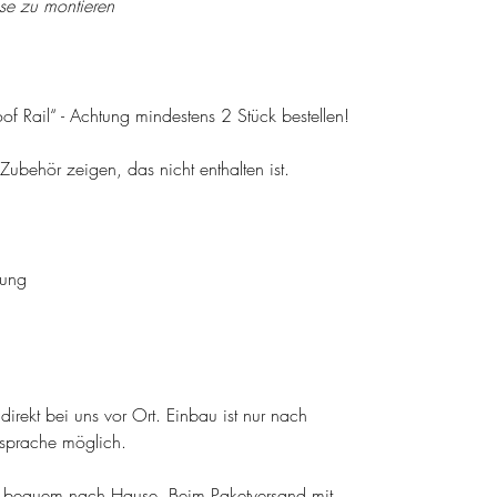
ise zu montieren
Rail“ - Achtung mindestens 2 Stück bestellen!
ubehör zeigen, das nicht enthalten ist.
tung
irekt bei uns vor Ort. Einbau ist nur nach
bsprache möglich.
el bequem nach Hause. Beim Paketversand mit