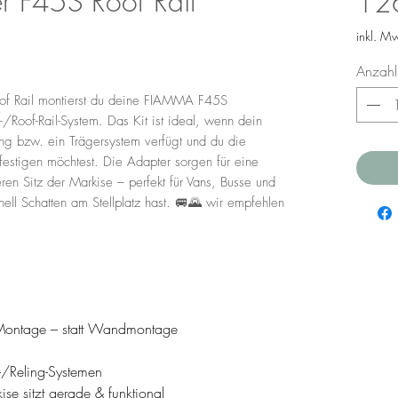
 F45S Roof Rail
12
inkl. M
Anzahl
f Rail montierst du deine FIAMMA F45S
/Roof-Rail-System. Das Kit ist ideal, wenn dein
ng bzw. ein Trägersystem verfügt und du die
festigen möchtest. Die Adapter sorgen für eine
ren Sitz der Markise – perfekt für Vans, Busse und
ell Schatten am Stellplatz hast. 🚐🌄 wir empfehlen
r-Montage – statt Wandmontage
r-/Reling-Systemen
se sitzt gerade & funktional