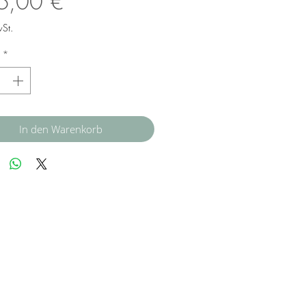
Preis
6,00 €
wSt.
*
In den Warenkorb