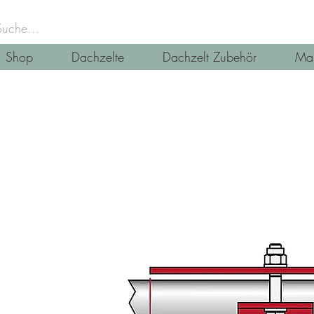
Shop
Dachzelte
Dachzelt Zubehör
Mar