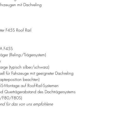
ahrzeugen mit Dachreling
r F45S Roof Rail
MA F45S
äger (Reling-/Trägersystem)
n
rge (typisch silber/schwarz)
sell für Fahrzeuge mit geeigneter Dachreling
apterposition beachten)
5S-Montage auf Roof-Rail-Systemen
nd Querträgerabstand des Dachträgersystems
F40/F80/F80S)
end für das von uns empfohlene