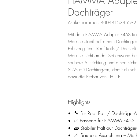
FIAMMA Adapter
Dachträger
Artikelnummer: 8004815246532
Mit dem FIAMMA Adapter F45S Roo
Markise stabil auf einem Dachträger-
Fahrzeug über Roof Rails / Dachreli
Markise nicht an der Seitenwand be
saubere Ausrichtung und einen siche
SUVs mit Dachträgern, damit du schn
dazu die Probar von THULE.
Highlights
🔧 Für Roof Rail / Dachträge
✅ Passend für FIAMMA F45S
🧱 Stabiler Halt auf Dachträge
📏 Saubere Ausrichtung – Marki