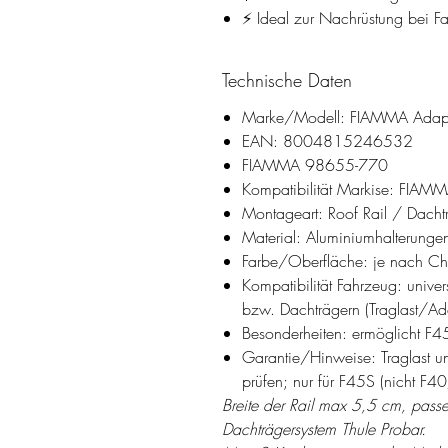
⚡ Ideal zur Nachrüstung bei F
Technische Daten
Marke/Modell: FIAMMA Adapte
EAN: 8004815246532
FIAMMA 98655-770
Kompatibilität Markise: FIAM
Montageart: Roof Rail / Dachtr
Material: Aluminiumhalterunge
Farbe/Oberfläche: je nach Cha
Kompatibilität Fahrzeug: univer
bzw. Dachträgern (Traglast/Ad
Besonderheiten: ermöglicht F4
Garantie/Hinweise: Traglast u
prüfen; nur für F45S (nicht 
Breite der Rail max 5,5 cm, pass
Dachträgersystem Thule Probar.