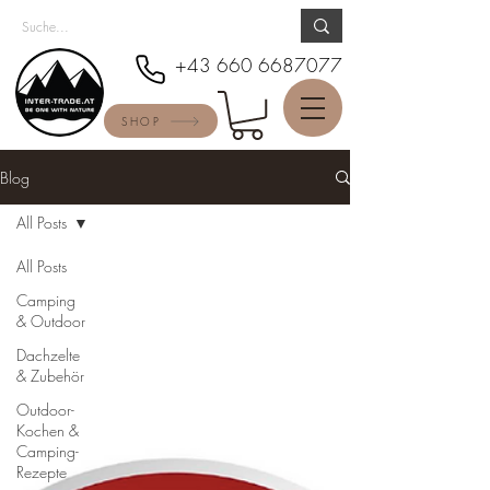
+43 660 6687077
SHOP
Blog
All Posts
All Posts
Camping
& Outdoor
Dachzelte
& Zubehör
Outdoor-
Kochen &
Camping-
Rezepte