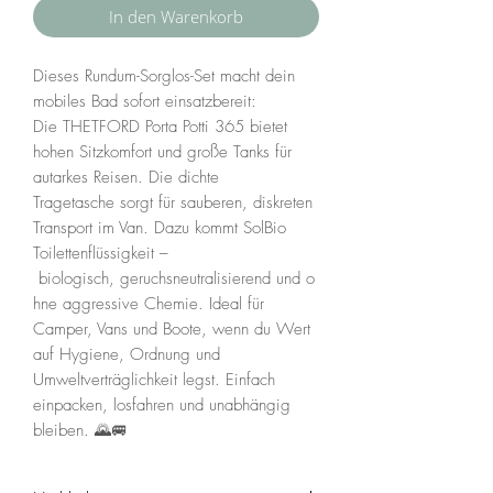
In den Warenkorb
Dieses Rundum-Sorglos-Set macht dein
mobiles Bad sofort einsatzbereit:
Die THETFORD Porta Potti 365 bietet
hohen Sitzkomfort und große Tanks für
autarkes Reisen. Die dichte
Tragetasche sorgt für sauberen, diskreten
Transport im Van. Dazu kommt SolBio
Toilettenflüssigkeit –
biologisch, geruchsneutralisierend und o
hne aggressive Chemie. Ideal für
Camper, Vans und Boote, wenn du Wert
auf Hygiene, Ordnung und
Umweltverträglichkeit legst. Einfach
einpacken, losfahren und unabhängig
bleiben. 🌄🚐