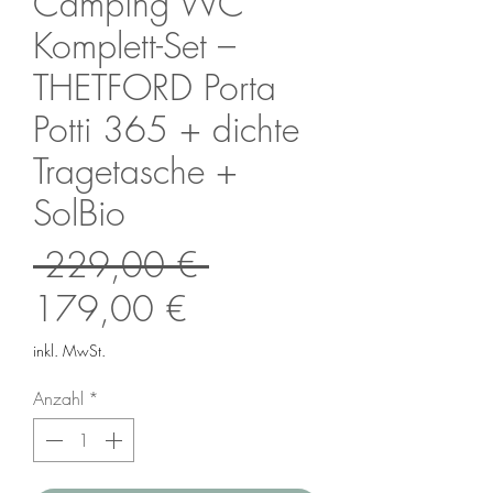
Camping WC
Komplett-Set –
THETFORD Porta
Potti 365 + dichte
Tragetasche +
SolBio
Standardpreis
 229,00 € 
Sale-
179,00 €
Preis
inkl. MwSt.
Anzahl
*