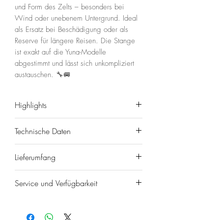
und Form des Zelts – besonders bei
Wind oder unebenem Untergrund. Ideal
als Ersatz bei Beschädigung oder als
Reserve für längere Reisen. Die Stange
ist exakt auf die Yuna-Modelle
abgestimmt und lässt sich unkompliziert
austauschen. 🔧🚐
Highlights
🔧 Original-Ersatzteil für SHEEPIE
Technische Daten
Yuna
🧱 Sorgt für Stabilität & korrekte
Marke/Modell: SHEEPIE Yuna
Lieferumfang
Zeltspannung
Frame Supporting Pole
⚡ Einfacher Austausch bei
Ausführung: Stück (per piece)
1× Frame Supporting Pole
Beschädigung
Service und Verfügbarkeit
Kompatibilität: SHEEPIE Yuna
(Einzelstück)
🛠️ Robuste Ausführung für lange
Modelle (2.0 Serie) – Größe prüfen
Hinweis: Abbildungen können
Versand 📦
Haltbarkeit
(140 / 160 / Family)
Zubehör zeigen, das nicht enthalten
Gerne schicken wir dir den Artikel
🚐 Ideal als Ersatz oder Reserve