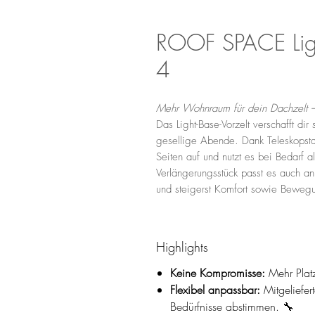
ROOF SPACE Ligh
4
Mehr Wohnraum für dein Dachzelt – 
Das Light-Base-Vorzelt verschafft dir
gesellige Abende. Dank Teleskopstan
Seiten auf und nutzt es bei Bedarf 
Verlängerungsstück passt es auch an
und steigerst Komfort sowie Bewegu
Highlights
Keine Kompromisse:
Mehr Plat
Flexibel anpassbar:
Mitgeliefert
Bedürfnisse abstimmen. 🔧