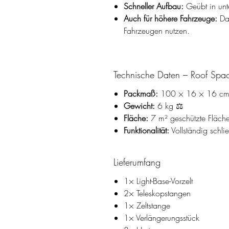
Schneller Aufbau:
Geübt in unt
Auch für höhere Fahrzeuge:
Das
Fahrzeugen nutzen.
Technische Daten – Roof Spa
Packmaß:
100 × 16 × 16 cm
Gewicht:
6 kg ⚖️
Fläche:
7 m² geschützte Fläch
Funktionalität:
Vollständig schli
Lieferumfang
1× Light-Base-Vorzelt
2× Teleskopstangen
1× Zeltstange
1× Verlängerungsstück