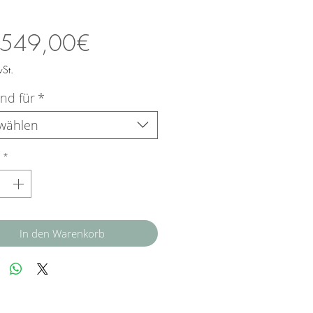
Sale-
549,00€
Preis
wSt.
nd für
*
wählen
*
In den Warenkorb