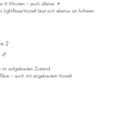
er 6 Minuten – auch alleine. ⚡
 Light-Base-Vorzelt lässt sich ebenso an höheren
ce 2
 📏
e im aufgebauten Zustand.
eßbar – auch mit angebautem Vorzelt.