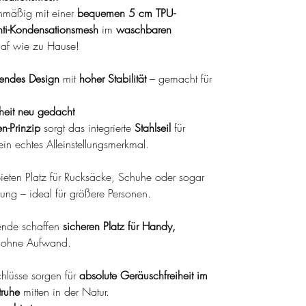
mäßig mit einer
bequemen 5 cm TPU-
ti-Kondensationsmesh
im
waschbaren
laf wie zu Hause!
arendes Design
mit
hoher Stabilität
– gemacht für
erheit neu gedacht
n-Prinzip
sorgt das integrierte
Stahlseil
für
in echtes Alleinstellungsmerkmal.
ieten Platz für Rucksäcke, Schuhe oder sogar
ung – ideal für größere Personen.
fende schaffen
sicheren Platz für Handy,
ohne Aufwand.
chlüsse sorgen für
absolute Geräuschfreiheit im
truhe
mitten in der Natur.