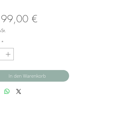
Preis
599,00 €
wSt.
*
In den Warenkorb