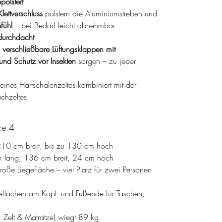
polstert
lettverschluss
polstern die Aluminiumstreben und
fühl
– bei Bedarf leicht abnehmbar.
durchdacht
r
verschließbare Lüftungsklappen mit
t und Schutz vor Insekten
sorgen – zu jeder
eines Hartschalenzeltes kombiniert mit der
chzeltes.
ce 4
210 cm breit, bis zu 130 cm hoch
 lang, 136 cm breit, 24 cm hoch
ße Liegefläche – viel Platz für zwei Personen
geflächen am Kopf- und Fußende für Taschen,
r, Zelt & Matratze) wiegt 89 kg