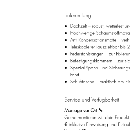
Lieferumfang
Dachzelt – robust, wetterfest un
Hochwertige Schaumstoffmatrat
Anti-Kondensationsmatte – verhi
Teleskopleiter (ausziehbar bis
Federstahlstangen – zur Fixieru
Befestigungsklammern – zur s
Spezial-Spann- und Sicherungsg
Fahrt
Schuhtasche – praktisch am E
Service und Verfügbarkeit
Montage vor Ort 🔧
Gerne montieren wir dein Produkt 
€
inklusive Einweisung und Erstau