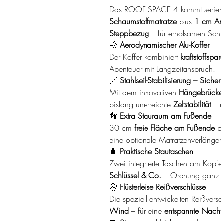
Das ROOF SPACE 4 kommt serien
Schaumstoffmatratze
plus
1 cm An
Steppbezug
– für erholsamen Sch
💨
Aerodynamischer Alu-Koffer
Der Koffer kombiniert
kraftstoffsp
Abenteuer mit Langzeitanspruch.
🔗
Stahlseil-Stabilisierung – Sich
Mit dem innovativen
Hängebrücke
bislang unerreichte
Zeltstabilität
– e
👣
Extra Stauraum am Fußende
30 cm
freie Fläche am Fußende
b
eine optionale Matratzenverlänger
🧳
Praktische Stautaschen
Zwei integrierte Taschen am Kop
Schlüssel & Co.
– Ordnung ganz 
🤫
Flüsterleise Reißverschlüsse
Die speziell entwickelten Reißvers
Wind
– für eine
entspannte Nach