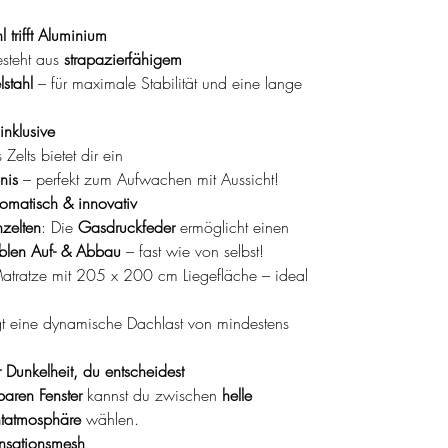
 trifft Aluminium
steht aus
strapazierfähigem
stahl
– für maximale Stabilität und eine lange
nklusive
Zelts bietet dir ein
nis
– perfekt zum Aufwachen mit Aussicht!
omatisch & innovativ
zelten
: Die
Gasdruckfeder
ermöglicht einen
ablen Auf- & Abbau
– fast wie von selbst!
atratze mit 205 x 200 cm Liegefläche – ideal
gt eine dynamische Dachlast von mindestens
 Dunkelheit, du entscheidest
aren Fenster
kannst du zwischen
helle
htatmosphäre
wählen.
ensationsmesh