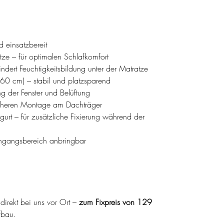
d einsatzbereit
ze – für optimalen Schlafkomfort
ndert Feuchtigkeitsbildung unter der Matratze
 260 cm) – stabil und platzsparend
ng der Fenster und Belüftung
icheren Montage am Dachträger
urt – für zusätzliche Fixierung während der
ingangsbereich anbringbar
direkt bei uns vor Ort –
zum Fixpreis von 129
fbau.