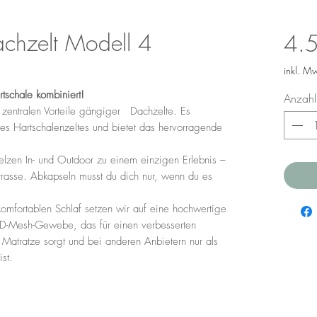
hzelt Modell 4
4.
inkl. M
rtschale kombiniert!
Anzahl
entralen Vorteile gängiger Dachzelte. Es
es Hartschalenzeltes und bietet das hervorragende
zen In- und Outdoor zu einem einzigen Erlebnis –
rasse. Abkapseln musst du dich nur, wenn du es
omfortablen Schlaf setzen wir auf eine hochwertige
3D-Mesh-Gewebe, das für einen verbesserten
 Matratze sorgt und bei anderen Anbietern nur als
st.