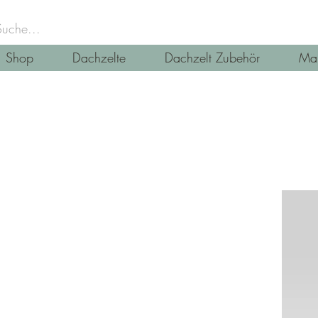
Shop
Dachzelte
Dachzelt Zubehör
Mar