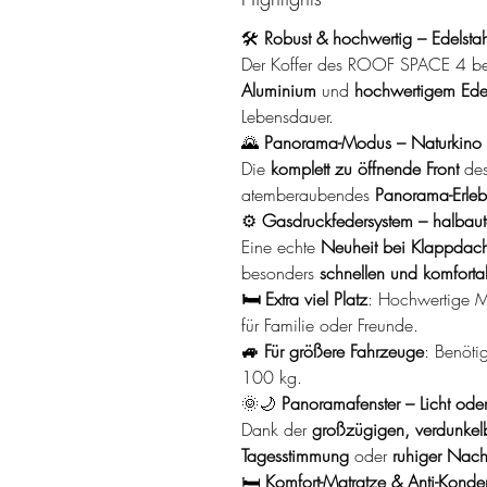
🛠️
Robust & hochwertig – Edelstahl
Der Koffer des ROOF SPACE 4 be
Aluminium
und
hochwertigem Edel
Lebensdauer.
🌄
Panorama-Modus – Naturkino i
Die
komplett zu öffnende Front
des 
atemberaubendes
Panorama-Erleb
⚙️
Gasdruckfedersystem – halbaut
Eine echte
Neuheit bei Klappdach
besonders
schnellen und komfort
🛏️ Extra viel Platz
: Hochwertige M
für Familie oder Freunde.
🚙 Für größere Fahrzeuge
: Benöti
100 kg.
🌞🌙
Panoramafenster – Licht oder
Dank der
großzügigen, verdunkelb
Tagesstimmung
oder
ruhiger Nac
🛏️
Komfort-Matratze & Anti-Kond