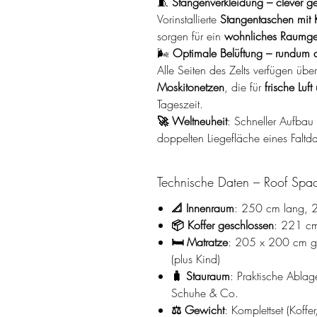
🧵
Stangenverkleidung – clever ge
Vorinstallierte
Stangentaschen mit K
sorgen für ein
wohnliches Raumge
🌬️
Optimale Belüftung – rundum 
Alle Seiten des Zelts verfügen übe
Moskitonetzen
, die für
frische Luf
Tageszeit.
🚀 Weltneuheit
: Schneller Aufbau 
doppelten Liegefläche eines Faltda
Technische Daten – Roof Spa
📐 Innenraum
: 250 cm lang, 
📦 Koffer geschlossen
: 221 cm
🛏️ Matratze
: 205 x 200 cm gro
(plus Kind)
🧳 Stauraum
: Praktische Abla
Schuhe & Co.
⚖️ Gewicht
: Komplettset (Koffe