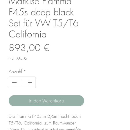
Markise Fiamma
F45s deep black
Set für VW T5/T6
California
Preis
893,00 €
inkl. MwSt.
Anzahl
*
In den Warenkorb
Die Fiamma F45s in 2,6m macht jeden
T5/T6, California, zum Raumwunder.
Diese T6, T5 Markise wird serienmäßig