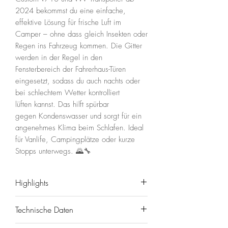
2024 bekommst du eine einfache,
effektive Lösung für frische Luft im
Camper – ohne dass gleich Insekten oder
Regen ins Fahrzeug kommen. Die Gitter
werden in der Regel in den
Fensterbereich der Fahrerhaus-Türen
eingesetzt, sodass du auch nachts oder
bei schlechtem Wetter kontrolliert
lüften kannst. Das hilft spürbar
gegen Kondenswasser und sorgt für ein
angenehmes Klima beim Schlafen. Ideal
für Vanlife, Campingplätze oder kurze
Stopps unterwegs. 🌄🔧
Highlights
Technische Daten
🦟 Insektenschutz – Luft rein,
Mücken bleiben draußen