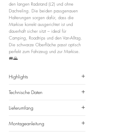
den langen Radstand (L2) und ohne
Dachreling. Die beiden passgenauen
Halterungen sorgen dafür, dass die
Markise korrekt ausgerichtet ist und
dauerhaft sicher sitzt – ideal für
Camping, Roadtrips und den Van-Alltag.
Die schwarze Oberfläche passt optisch
perfekt zum Fahrzeug und zur Markise.
🚐🌄
Highlights
Technische Daten
🔧 Passgenau für Mercedes V-
Klasse/Vito ab 2014 (W447)
Passender Adapter Kit zur Montage der
Lieferumfang
🧩 Für langen Radstand (L2) –
Fiamma Markise F40 Van an das
fahrzeugspezifisch abgestimmt
Fahrzeug Mercedes V-Klasse oder Vito
1× Adapter/Halterung 39 cm
✅ Für FIAMMA F40Van – sichere
Montageanleitung
langer Radstand ohne Dachreeling ab
1× Adapter/Halterung 22 cm
Dachmarkisen-Montage
2014. 2 Halterungen im Lieferumfang