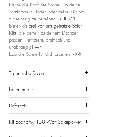
Nutze die Kraft der Sonne, um deine
Stirnlampe zu laden oder deine Kühlbox
zuverlässig zu betreiben. ☀️🔋 Wir
bieten dir
drei von uns getestete Solar-
Kits
, die perfekt zu deinem Dachzelt
passen – effizient, praktisch und
unabhängig! 🚐⚡
Lass die Sonne für dich arbeiten! 🌿♻️
Technische Daten
Solarmodul 150 Watt Superflach
Lieferumfang
Leistung: 150 Watt
Solarzellen mit ActiveWire Elektroden
Kit Ecomony
Lieferzeit
Einzigartiges 19 Busbar Mesh-Design
1x DELTA 3 Plus Powerstation 1024
Strukturierte ETFE Beschichtung
Wh
Unsere Produkte sind in der Regel
Höhere Stabilität durch integrierte
Kit Economy 150 Watt Solarpower
1x Solarmodul 150 Watt
lagernd. In der Hauptsession kann es
Aluminiumplatte
1x Montagekleber SABA 750
trotzdem zu Wartezeiten kommen. Für
Dein Set besteht aus einer EcoFlow
Anschlusskabel 2 Meter