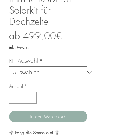
Solarkit für
Dachzelte
Sale-
ab
499,00€
Preis
inkl. MwSt.
KIT Auswahl
*
Anzahl
*
In den Warenkorb
🌞
Fang die Sonne ein!
🌞