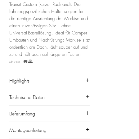
Transit Custom (kurzer Radstand). Die
fahrzeugspezifischen Halter sorgen für
die richtige Ausrichtung der Markise und
einen zuverlässigen Sitz – ohne
Universal-Bastellösung. Ideal für Camper-
Umbauten und Nachrüstung: Markise sitzt
ordentlich am Dach, läuft sauber auf und
zu und hält auch auf längeren Touren
sicher. 🚐🌄
Highlights
🔧 Passgenau für Ford Transit
Technische Daten
Custom (kurzer Radstand)
✅ Für FIAMMA F40Van – sichere
Marke/Modell: FIAMMA Adapter-
Lieferumfang
Dachmarkisen-Montage
Kit für F40Van
🧩 Stabiler, ruhiger Sitz – weniger
EAN: 8004815382742
1× FIAMMA Adapter-Set, 2 für
Vibrationen & saubere Optik
Montageanleitung
FIAMMA
Ford Transit Custom (kurzer
⚡ Einfach nachrüstbar – ideal für
Artikelnummer: 98655Z044