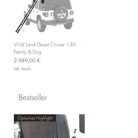
Wild Land Desert Cruiser 130
THULE Epos 3 Bike 13-Pi
Family & Dog
Fahrradträger ⛺️🚲
Preis
Preis
2.989,00 €
1.279,00 €
inkl. MwSt.
inkl. MwSt.
Bestseller
Optisches Highlight