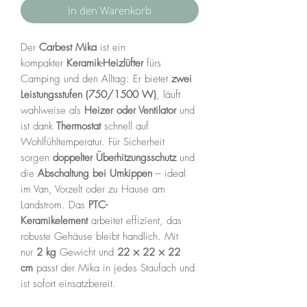
In den Warenkorb
Der
Carbest Mika
ist ein
kompakter
Keramik-Heizlüfter
fürs
Camping und den Alltag: Er bietet
zwei
Leistungsstufen (750/1500 W)
, läuft
wahlweise als
Heizer oder Ventilator
und
ist dank
Thermostat
schnell auf
Wohlfühltemperatur. Für Sicherheit
sorgen
doppelter Überhitzungsschutz
und
die
Abschaltung bei Umkippen
– ideal
im Van, Vorzelt oder zu Hause am
Landstrom. Das
PTC-
Keramikelement
arbeitet effizient, das
robuste Gehäuse bleibt handlich. Mit
nur
2 kg
Gewicht und
22 × 22 × 22
cm
passt der Mika in jedes Staufach und
ist sofort einsatzbereit.