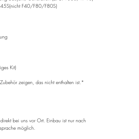
r F45S(nicht F40/F80/F80S)
tung
ges Kit)
)
ubehör zeigen, das nicht enthalten ist.*
irekt bei uns vor Ort. Einbau ist nur nach
bsprache möglich.