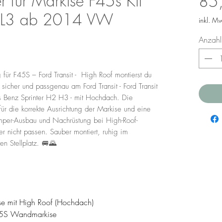
für Markise F45s Kit
85
 / L3 ab 2014 VW
inkl. M
Anzahl
für F45S – Ford Transit - High Roof montierst du
her und passgenau am Ford Transit - Ford Transit
 Benz Sprinter H2 H3 - mit Hochdach. Die
für die korrekte Ausrichtung der Markise und eine
Camper-Ausbau und Nachrüstung bei High-Roof-
r nicht passen. Sauber montiert, ruhig im
en Stellplatz. 🚐🌄
sse mit High Roof (Hochdach)
45S Wandmarkise