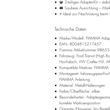
🧩 2-teiliges Adapter-Kit – sta
🚐 Saubere Ausrichtung – Marki
⚡ Ideal zur Nachrüstung bei
Technische Daten
Marke/Modell: FIAMMA Adapterk
EAN: 8004815217457
Fiamma Artikelnummer 98655
Fahrzeug: Ford Transit (High R
Hochdach, VW Crafter H3, Me
Kompatible Markise: FIAMMA
Montageart: fahrzeugspezifi
FIAMMA Anleitung
Material: Metall-Halterungen
Farbe/Oberfläche: silber
Besonderheiten: Adaptergeomet
korrekte Markisenposition
Garantie/Hinweise: Vor Beste