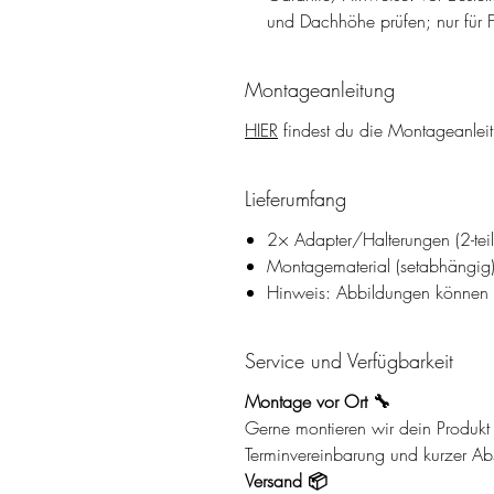
und Dachhöhe prüfen; nur fü
Montageanleitung
HIER
findest du die Montageanlei
Lieferumfang
2× Adapter/Halterungen (2-teili
Montagematerial (setabhängig
Hinweis: Abbildungen können Z
Service und Verfügbarkeit
Montage vor Ort 🔧
Gerne montieren wir dein Produkt d
Terminvereinbarung und kurzer A
Versand 📦