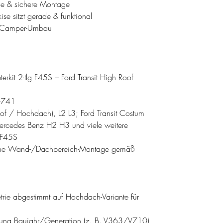
bile & sichere Montage
se sitzt gerade & funktional
m Camper-Umbau
it 2-tlg F45S – Ford Transit High Roof
-741
oof / Hochdach), L2 L3; Ford Transit Costum
rcedes Benz H2 H3 und viele weitere
 F45S
sche Wand-/Dachbereich-Montage gemäß
rie abgestimmt auf Hochdach-Variante für
llung Baujahr/Generation (z. B. V363/V710)