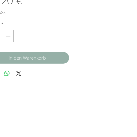
Preis
,20 €
wSt.
*
In den Warenkorb