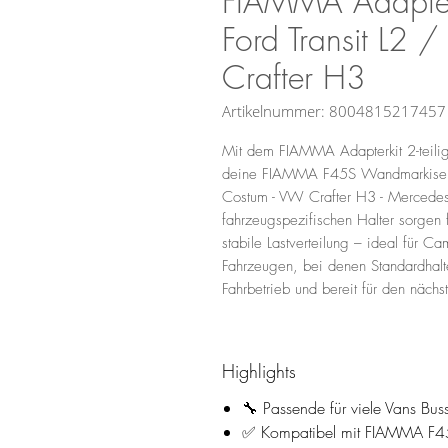
FIAMMA Adapter 
Ford Transit L2
Crafter H3
Artikelnummer: 8004815217457
Mit dem FIAMMA Adapterkit 2-teilig 
deine FIAMMA F45S Wandmarkise sic
Costum - VW Crafter H3 - Mercedes
fahrzeugspezifischen Halter sorgen 
stabile Lastverteilung – ideal für 
Fahrzeugen, bei denen Standardhalte
Fahrbetrieb und bereit für den nächst
Highlights
🔧 Passende für viele Vans Bu
✅ Kompatibel mit FIAMMA F