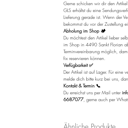
Gerne schicken wir dir den Artik
GLS erhältst du eine Sendungsverf
Lieferung gerade ist. Wenn der Ver
bekommst du vor der Zustellung ei
Abholung im Shop 🏕️
Du möchtest den Artikel lieber se
im Shop in 4490 Sankt Florian ab
Terminvereinbarung möglich, damit 
fix reservieren können.
Verfügbarkeit ✅
Der Artikel ist auf Lager. Für eine
melde dich bitte kurz bei uns, da
Kontakt & Termin 📞
Du erreichst uns per Mail unter
inf
6687077
, gerne auch per What
Ähnliche Produkte